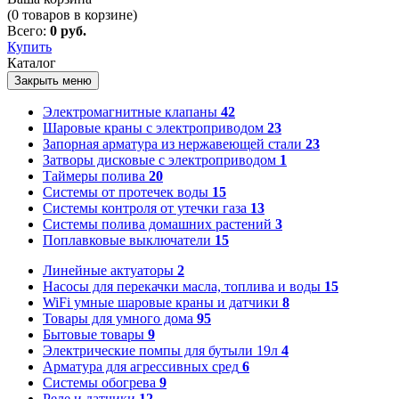
(
0
товаров в корзине)
Всего:
0 руб.
Купить
Каталог
Закрыть меню
Электромагнитные клапаны
42
Шаровые краны с электроприводом
23
Запорная арматура из нержавеющей стали
23
Затворы дисковые с электроприводом
1
Таймеры полива
20
Системы от протечек воды
15
Системы контроля от утечки газа
13
Системы полива домашних растений
3
Поплавковые выключатели
15
Линейные актуаторы
2
Насосы для перекачки масла, топлива и воды
15
WiFi умные шаровые краны и датчики
8
Товары для умного дома
95
Бытовые товары
9
Электрические помпы для бутыли 19л
4
Арматура для агрессивных сред
6
Системы обогрева
9
Реле и датчики
12