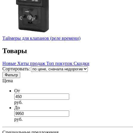
Таймеры для клапанов (реле времени)
Товары
Новые
Хиты продаж
Топ покупок
Скидки
Сортировать:
Фильтр
Цена
От
руб.
До
руб.
Специальные предложения