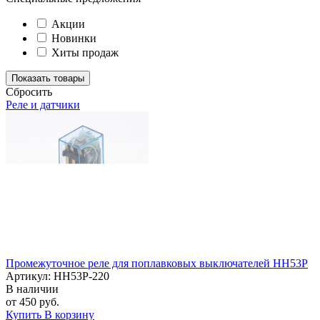
Акции
Новинки
Хиты продаж
Cбросить
Реле и датчики
Промежуточное реле для поплавковых выключателей НН53Р
Артикул: НН53Р-220
В наличии
от 450 руб.
Купить
В корзину