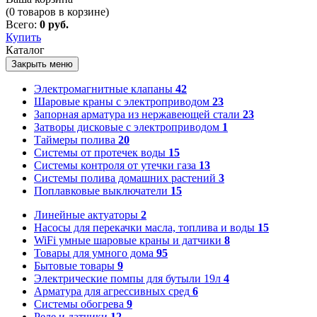
(
0
товаров в корзине)
Всего:
0 руб.
Купить
Каталог
Закрыть меню
Электромагнитные клапаны
42
Шаровые краны с электроприводом
23
Запорная арматура из нержавеющей стали
23
Затворы дисковые с электроприводом
1
Таймеры полива
20
Системы от протечек воды
15
Системы контроля от утечки газа
13
Системы полива домашних растений
3
Поплавковые выключатели
15
Линейные актуаторы
2
Насосы для перекачки масла, топлива и воды
15
WiFi умные шаровые краны и датчики
8
Товары для умного дома
95
Бытовые товары
9
Электрические помпы для бутыли 19л
4
Арматура для агрессивных сред
6
Системы обогрева
9
Реле и датчики
12