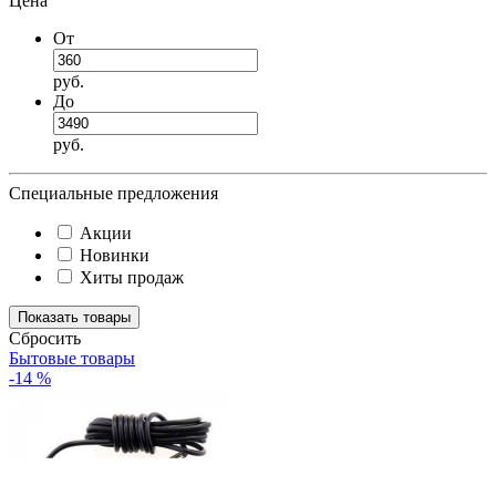
Цена
От
руб.
До
руб.
Специальные предложения
Акции
Новинки
Хиты продаж
Cбросить
Бытовые товары
-14 %