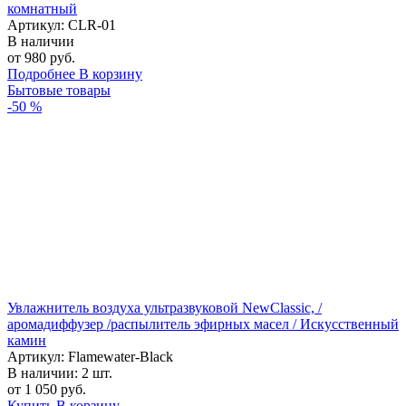
комнатный
Артикул: CLR-01
В наличии
от 980 руб.
Подробнее
В корзину
Бытовые товары
-50 %
Увлажнитель воздуха ультразвуковой NewClassic, /
аромадиффузер /распылитель эфирных масел / Искусственный
камин
Артикул: Flamewater-Black
В наличии:
2 шт.
от 1 050 руб.
Купить
В корзину