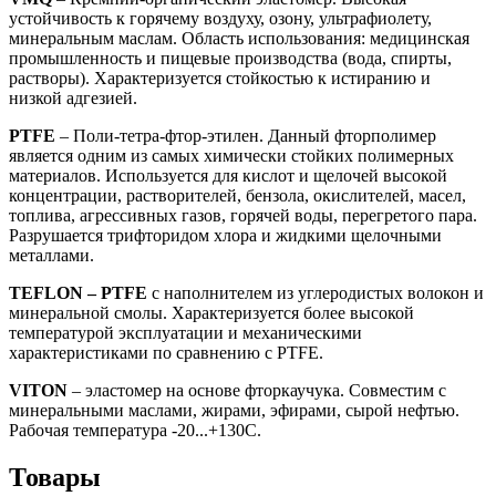
устойчивость к горячему воздуху, озону, ультрафиолету,
минеральным маслам. Область использования: медицинская
промышленность и пищевые производства (вода, спирты,
растворы). Характеризуется стойкостью к истиранию и
низкой адгезией.
PTFE
– Поли-тетра-фтор-этилен. Данный фторполимер
является одним из самых химически стойких полимерных
материалов. Используется для кислот и щелочей высокой
концентрации, растворителей, бензола, окислителей, масел,
топлива, агрессивных газов, горячей воды, перегретого пара.
Разрушается трифторидом хлора и жидкими щелочными
металлами.
TEFLON – PTFE
с наполнителем из углеродистых волокон и
минеральной смолы. Характеризуется более высокой
температурой эксплуатации и механическими
характеристиками по сравнению с PTFE.
VITON
– эластомер на основе фторкаучука. Совместим с
минеральными маслами, жирами, эфирами, сырой нефтью.
Рабочая температура -20...+130С.
Товары