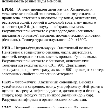
использовать разные виды мембран.
EPDM
– Этилен-пропилен-диен-каучук. Химически и
механически стойкий эластичный сополимер этилена и
пропилена. Устойчив к кислотам, щелочам, окислителям,
растворам солей, горячей и холодной воде, пару низкого
давления (до 2 бар), воздуху и нейтральным газам.
Разрушается при контакте с углеводородами (бензином,
дизельным топливом), маслами, ароматическими спиртами
(бензолом). Температура эксплуатации -20...+130С.
NBR
– Нитрил-бутадиен-каучук. Эластичный полимер.
Нейтрален к воздействую бензина, масла, дизтоплива,
щелочей, неорганических кислот, пропана, бутана, воды.
Разрушается при контакте с бензолом, окислителями.
Температура эксплуатации -10...+90С. Длительная
эксплуатация при температурах выше 90С приводит к потере
эластичных свойств и старению материала.
FKM
– Фтор-каучук. Эластичный сополимер. Высокая
устойчивость к старению, озону, ультрафиолету. Нейтрален к
щелочным средам, нефтепродуктам, дизтопливу и бензину,
спирту, воде, воздуху, пару низкого давления (до 2 бар).
Разрушается эфирами и органическими кислотами.
VMQ
– Кремний-органический эластомер. Высокая