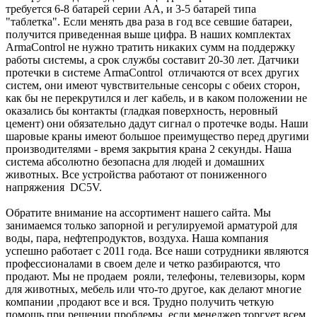
требуется 6-8 батарей серии АА, и 3-5 батарей типа
"таблетка". Если менять два раза в год все севшие батареи,
получится приведенная выше цифра. В наших комплектах
ArmaControl не нужно тратить никаких сумм на поддержку
работы системы, а срок службы составит 20-30 лет. Датчики
протечки в системе ArmaControl отличаются от всех других
систем, они имеют чувствительные сенсоры с обеих сторон,
как бы не перекрутился и лег кабель, и в каком положении не
оказались бы контакты (гладкая поверхность, неровный
цемент) они обязательно дадут сигнал о протечке воды. Наши
шаровые краны имеют большое преимущество перед другими
производителями - время закрытия крана 2 секунды. Наша
система абсолютно безопасна для людей и домашних
животных. Все устройства работают от пониженного
напряжения DC5V.
Обратите внимание на ассортимент нашего сайта. Мы
занимаемся только запорной и регулируемой арматурой для
воды, пара, нефтепродуктов, воздуха. Наша компания
успешно работает с 2011 года. Все наши сотрудники являются
профессионалами в своем деле и четко разбираются, что
продают. Мы не продаем рояли, телефоны, телевизоры, корм
для животных, мебель или что-то другое, как делают многие
компании ,продают все и вся. Трудно получить четкую
помощь при решении проблемы, если менеджер торгует всем