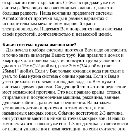
открывании или закрывании. Сейчас в продаже уже нет
систем работающих на соленоидных клапанах, или это
большая редкость. Наша компания предлагает системы
ArmaControl от протечки воды в разных вариантах с
исполнительным механизмом шаровый кран с
электроприводом. Надеемся Вам понравятся наши системы
своей простотой, долговечностью и невысокой ценой.
Какая система нужна именно мне?
Для начала подбора системы протечки Вам надо определить
и точно знать диаметры Ваших труб. Как правило в домах и
квартирах для подвода воды используют трубы условного
диаметра 15мм(1/2 дюйма), реже 20мм(3/4 дюйма) или
25мм(1" дюйм). Если у Вас только холодная вода приходит в
узел, то Вам нужна система с одним краном. Если к Вам в
узел приходит и горячая и холодная вода, то Вам нужно
система с двумя кранами. Следующий этап - это определение
мест возможной протечки. Это как правило краны, стояки,
стиральные и посудомоечные машины, раковины, ванные,
душевые кабины, различные соединения. Ваша задача
установить датчики протечки в этих местах, в так
называемых мокрых зонах. Обычно достаточно 2-3 датчика,
они устанавливаются в нижних точках мокрых зон. В наших
комплектах изначально уже есть 1-3 шт датчика в зависимости
от панели управления и комплектации, но если считаете ,что