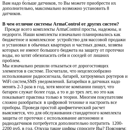
Вам надо больше датчиков, то Вы можете приобрести их
дополнительно, максимально возможно установить 8
датчиков.
В чем отличие системы ArmaControl от других систем?
Прежде всего комплекты ArmaControl просты, надежны, и
недороги. Наши комплекты изначально планировались как
бюджетное и комплексное устройство для массовой продажи
и установки в обычных квартирах и частных домах, хозяева
которых не имеют большого бюджета на защиту от протечки
воды, но хотят обезопасить себя и соседей от лишних
проблем.
Мы изначально решили отказаться от дорогостоящих
элементов в системе. Посчитали, что нецелесообразно
использование радиосигнала, батарей, хитроумных роутеров и
WiFi систем,SMS уведомлений. Батарейки в датчиках надо
менять 2-3 раза в год, хотя многие компании пишут, что
батареи служат более года, а то и до трех лет, но это как
показывает практика только в теории. Многим покупателям
сложно разобраться в цифровой технике и настроить все
приборы. Проведя простой арифметический расчет
выясняется, что для обслуживания стандартного комплекта
защиты от протечки с использование автономии и
радиодатчиков потребуется дополнительно потратить 1200-
2200 руб. в год. Откуда такие цифры спросите Вы? Поясняем: