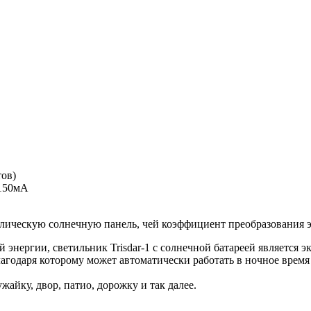
тов)
 150мА
лическую солнечную панель, чей коэффициент преобразования э
й энергии, светильник Trisdar-1 с солнечной батареей является
агодаря которому может автоматически работать в ночное время 
айку, двор, патио, дорожку и так далее.