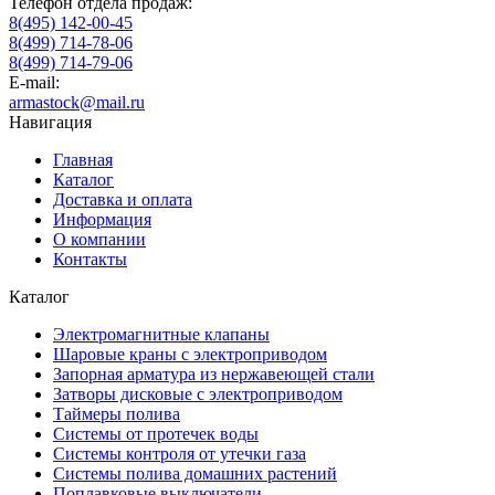
Телефон отдела продаж:
8(495) 142-00-45
8(499) 714-78-06
8(499) 714-79-06
E-mail:
armastock@mail.ru
Навигация
Главная
Каталог
Доставка и оплата
Информация
О компании
Контакты
Каталог
Электромагнитные клапаны
Шаровые краны с электроприводом
Запорная арматура из нержавеющей стали
Затворы дисковые с электроприводом
Таймеры полива
Системы от протечек воды
Системы контроля от утечки газа
Системы полива домашних растений
Поплавковые выключатели