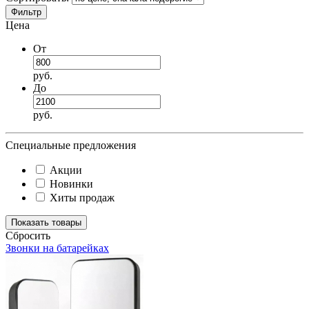
Фильтр
Цена
От
руб.
До
руб.
Специальные предложения
Акции
Новинки
Хиты продаж
Cбросить
Звонки на батарейках